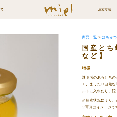
いて
注文方法
商品一覧
>
はちみつ
国産とち
など】
特徴
透明感のあるとちの
く、まったり自然な
ルトに入れたり、隠
※採蜜状況により、
※写真はイメージで