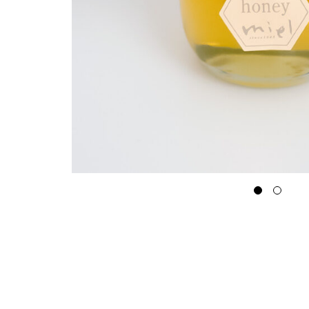
つ
限
定
品
そ
の
他
ジ
ャ
ム
マ
ヌ
カ・
コ
ー