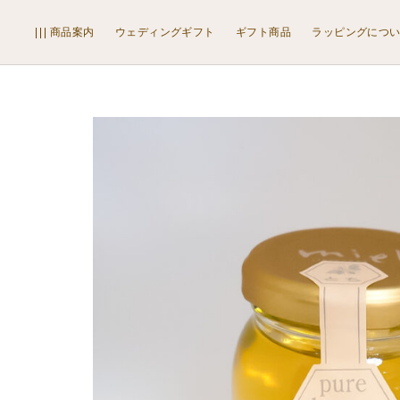
は
国産はちみつ
検
商品案内
ウェディングギフト
ギフト商品
ラッピングにつ
索
ち
外国産はちみつ
み
限定品
つ
その他
国
ジャム
産
マヌカ・コームハニー
は
ローヤルゼリー・プロポリス・花粉荷
ち
はちみつ雑貨
み
プロポリス化粧品
つ
はちみつキャンディー
外
はちみつ煮・漬
国
はちみつスプレッド
産
はちみつスイーツ
は
その他
ち
ラッピング包材
み