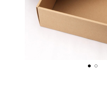
つ
限
定
品
そ
の
他
ジ
ャ
ム
マ
ヌ
カ・
コ
ー