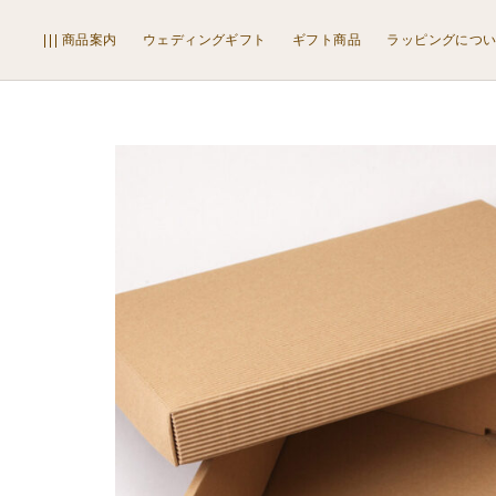
は
国産はちみつ
検
商品案内
ウェディングギフト
ギフト商品
ラッピングにつ
索
ち
外国産はちみつ
み
限定品
つ
その他
国
ジャム
産
マヌカ・コームハニー
は
ローヤルゼリー・プロポリス・花粉荷
ち
はちみつ雑貨
み
プロポリス化粧品
つ
はちみつキャンディー
外
はちみつ煮・漬
国
はちみつスプレッド
産
はちみつスイーツ
は
その他
ち
ラッピング包材
み