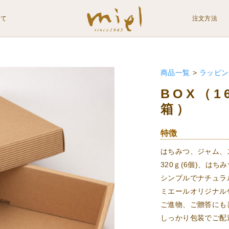
いて
注文方法
商品一覧
>
ラッピン
BOX（1
箱）
特徴
はちみつ、ジャム、ス
320ｇ(6個)、はち
シンプルでナチュラ
ミエールオリジナル
ご進物、ご贈答にも
しっかり包装でご配