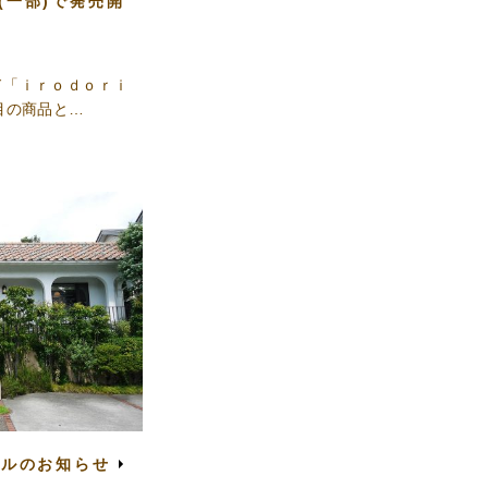
｣(一部)で発売開
ド「ｉｒｏｄｏｒｉ
目の商品と…
アルのお知らせ