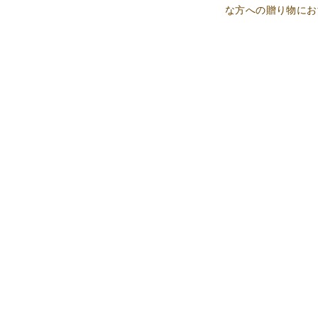
な方への贈り物にお
品
は
ち
み
つ
キ
ャ
ン
デ
ィ
ー
は
ち
み
つ
煮・