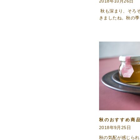
2018年10月26日
花
秋も深まり、そろ
粉
きましたね。秋の季
荷
は
ち
み
つ
雑
貨
プ
ロ
ポ
リ
ス
秋のおすすめ商
2018年9月25日
化
粧
秋の気配が感じられ