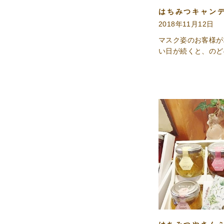
つ
はちみつキャン
限
2018年11月12日
定
マスク姿のお客様が
品
い日が続くと、のど
そ
の
他
ジ
ャ
ム
マ
ヌ
カ・
コ
ー