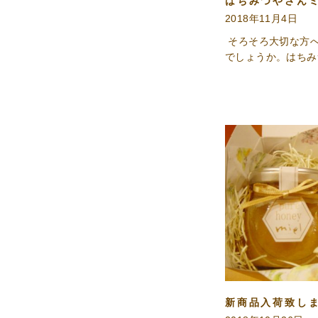
はちみつやさん
ム
2018年11月4日
ハ
そろそろ大切な方
ニ
でしょうか。はちみ
ー
ロ
ー
ヤ
ル
ゼ
リ
ー・
プ
ロ
ポ
リ
新商品入荷致し
ス・