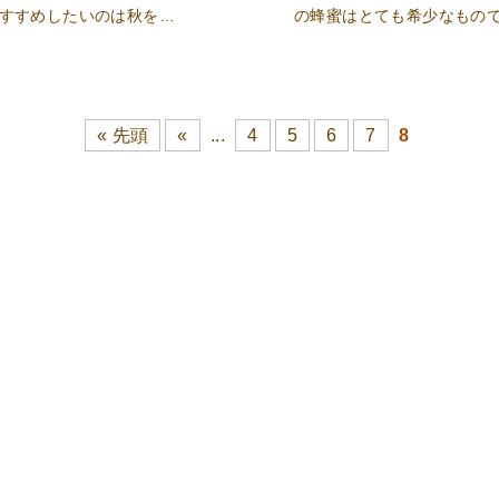
すすめしたいのは秋を…
の蜂蜜はとても希少なもの
« 先頭
«
...
4
5
6
7
8