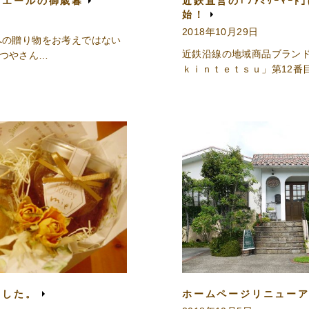
ミエールの御歳暮
近鉄直営の｢ﾌｧﾐﾘｰﾏｰﾄ
始！
2018年10月29日
への贈り物をお考えではない
近鉄沿線の地域商品ブラン
つやさん…
ｋｉｎｔｅｔｓｕ」第12番
ました。
ホームページリニュー