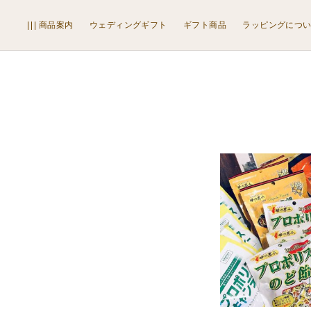
は
国産はちみつ
検
商品案内
ウェディングギフト
ギフト商品
ラッピングにつ
索
ち
外国産はちみつ
み
限定品
つ
その他
国
ジャム
産
マヌカ・コームハニー
は
ローヤルゼリー・プロポリス・花粉荷
ち
はちみつ雑貨
み
プロポリス化粧品
つ
はちみつキャンディー
外
はちみつ煮・漬
国
はちみつスプレッド
産
はちみつスイーツ
は
その他
ち
ラッピング包材
み